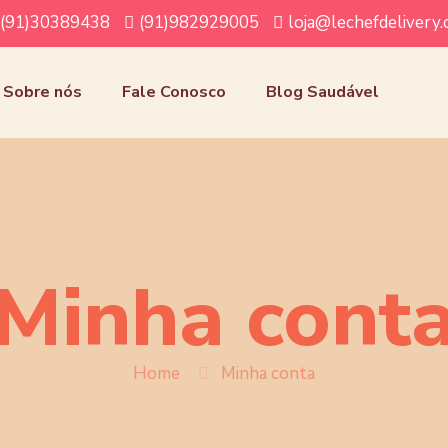
(91)30389438
(91)982929005
loja@lechefdelivery
Sobre nós
Fale Conosco
Blog Saudável
Minha cont
Home
Minha conta