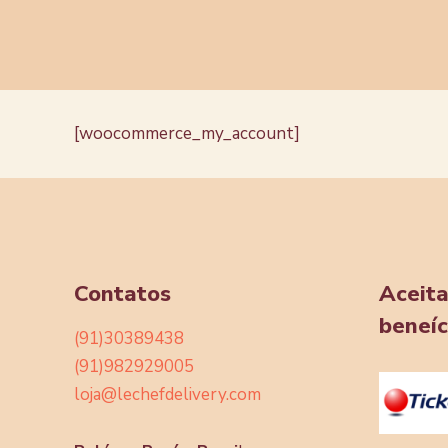
[woocommerce_my_account]
Contatos
Aceit
beneíc
(91)30389438
(91)982929005
loja@lechefdelivery.com