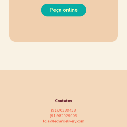
Peça online
Contatos
(91)30389438
(91)982929005
loja@lechefdelivery.com